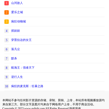
山河故人
1
爱乐之城
2
疯狂动物城
3
抓娃娃
4
穿普拉达的女王
5
落凡尘
6
默杀
7
航海王：强者天下
8
逆行人生
9
疯狂的麦克斯：狂暴之路
10
本网站不参与任何影片资源的存储、录制、剪辑、上传，本站所有视频播放源均
来自第三方。部分文字及图片均来自于网络用户上传，不用于商业活动。
Copyright © 2023 www.qulishi.com All Rights Reserved 版权所有