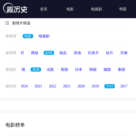
首页
电影
电视剧
明星
剧情片筛选
按类型
电影
电视剧
历史
按剧情
乡村
商战
剧情
励志
其他
纪录片
短片
灾难
全部
按地区
中国
美国
法国
英国
日本
韩国
德国
泰国
印
按时间
2025
2024
2023
2022
2021
2020
2019
2018
2017
电影榜单