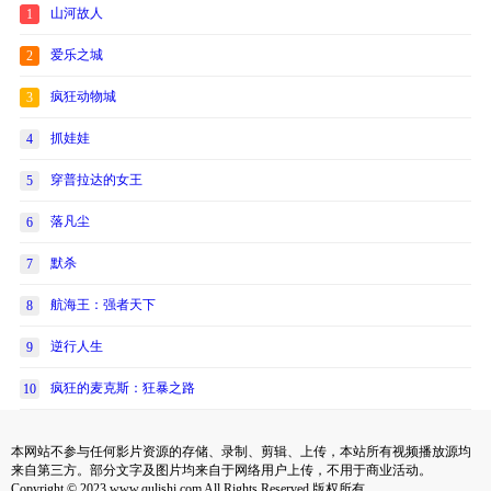
山河故人
1
爱乐之城
2
疯狂动物城
3
抓娃娃
4
穿普拉达的女王
5
落凡尘
6
默杀
7
航海王：强者天下
8
逆行人生
9
疯狂的麦克斯：狂暴之路
10
本网站不参与任何影片资源的存储、录制、剪辑、上传，本站所有视频播放源均
来自第三方。部分文字及图片均来自于网络用户上传，不用于商业活动。
Copyright © 2023 www.qulishi.com All Rights Reserved 版权所有