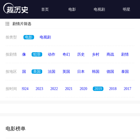
首页
电影
电视剧
明星
剧情片筛选
按类型
电影
电视剧
争
按剧情
青春偶像
犯罪
动作
奇幻
历史
乡村
商战
剧情
励
全部
按地区
中国
美国
法国
英国
日本
韩国
德国
泰国
印
按时间
2025
2024
2023
2022
2021
2020
2019
2018
2017
电影榜单