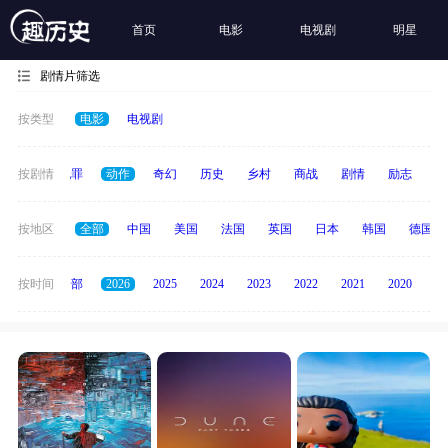
首页
电影
电视剧
明星
剧情片筛选
按类型
电影
电视剧
春偶像
按剧情
犯罪
动作
奇幻
历史
乡村
商战
剧情
励志
其
按地区
全部
中国
美国
法国
英国
日本
韩国
德国
按时间
全部
2026
2025
2024
2023
2022
2021
2020
20