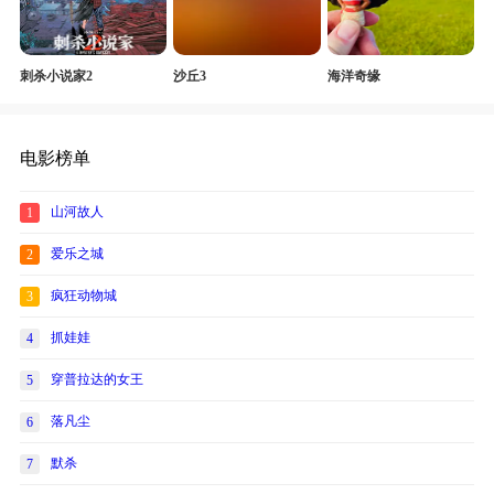
刺杀小说家2
沙丘3
海洋奇缘
电影榜单
山河故人
1
爱乐之城
2
疯狂动物城
3
抓娃娃
4
穿普拉达的女王
5
落凡尘
6
默杀
7