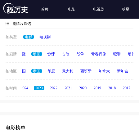
首页
电影
电视剧
明星
剧情片筛选
按类型
电影
电视剧
家庭
按剧情
悬疑
动画
惊悚
古装
战争
青春偶像
犯罪
动作
韩国
按地区
德国
泰国
印度
意大利
西班牙
加拿大
新加坡
俄
按时间
2025
2024
2023
2022
2021
2020
2019
2018
2017
电影榜单