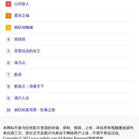
山河故人
1
爱乐之城
2
疯狂动物城
3
抓娃娃
4
穿普拉达的女王
5
落凡尘
6
默杀
7
航海王：强者天下
8
逆行人生
9
疯狂的麦克斯：狂暴之路
10
本网站不参与任何影片资源的存储、录制、剪辑、上传，本站所有视频播放源均
来自第三方。部分文字及图片均来自于网络用户上传，不用于商业活动。
Copyright © 2023 www.qulishi.com All Rights Reserved 版权所有