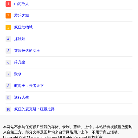
山河故人
1
爱乐之城
2
疯狂动物城
3
抓娃娃
4
穿普拉达的女王
5
落凡尘
6
默杀
7
航海王：强者天下
8
逆行人生
9
疯狂的麦克斯：狂暴之路
10
本网站不参与任何影片资源的存储、录制、剪辑、上传，本站所有视频播放源均
来自第三方。部分文字及图片均来自于网络用户上传，不用于商业活动。
Copyright © 2023 www.qulishi.com All Rights Reserved 版权所有