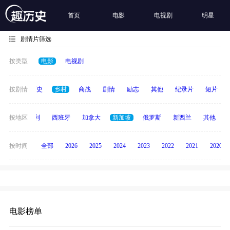
首页
电影
电视剧
明星
剧情片筛选
按类型
电影
电视剧
奇幻
按剧情
历史
乡村
商战
剧情
励志
其他
纪录片
短片
印度
按地区
意大利
西班牙
加拿大
新加坡
俄罗斯
新西兰
其他
按时间
全部
2026
2025
2024
2023
2022
2021
2020
电影榜单