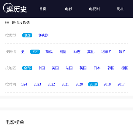
首页
电影
电视剧
明星
剧情片筛选
按类型
电影
电视剧
奇幻
按剧情
历史
乡村
商战
剧情
励志
其他
纪录片
短片
按地区
全部
中国
美国
法国
英国
日本
韩国
德国
按时间
2025
2024
2023
2022
2021
2020
2019
2018
2017
电影榜单