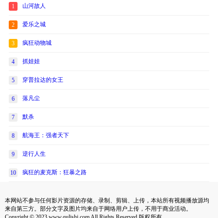
山河故人
1
爱乐之城
2
疯狂动物城
3
抓娃娃
4
穿普拉达的女王
5
落凡尘
6
默杀
7
航海王：强者天下
8
逆行人生
9
疯狂的麦克斯：狂暴之路
10
本网站不参与任何影片资源的存储、录制、剪辑、上传，本站所有视频播放源均
来自第三方。部分文字及图片均来自于网络用户上传，不用于商业活动。
Copyright © 2023 www.qulishi.com All Rights Reserved 版权所有