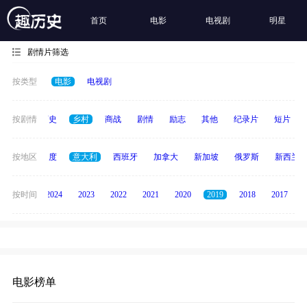
首页
电影
电视剧
明星
剧情片筛选
按类型
电影
电视剧
奇幻
按剧情
历史
乡村
商战
剧情
励志
其他
纪录片
短片
泰国
按地区
印度
意大利
西班牙
加拿大
新加坡
俄罗斯
新西兰
按时间
2025
2024
2023
2022
2021
2020
2019
2018
2017
电影榜单