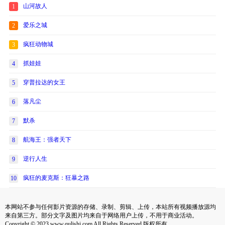
山河故人
1
爱乐之城
2
疯狂动物城
3
抓娃娃
4
穿普拉达的女王
5
落凡尘
6
默杀
7
航海王：强者天下
8
逆行人生
9
疯狂的麦克斯：狂暴之路
10
本网站不参与任何影片资源的存储、录制、剪辑、上传，本站所有视频播放源均
来自第三方。部分文字及图片均来自于网络用户上传，不用于商业活动。
Copyright © 2023 www.qulishi.com All Rights Reserved 版权所有