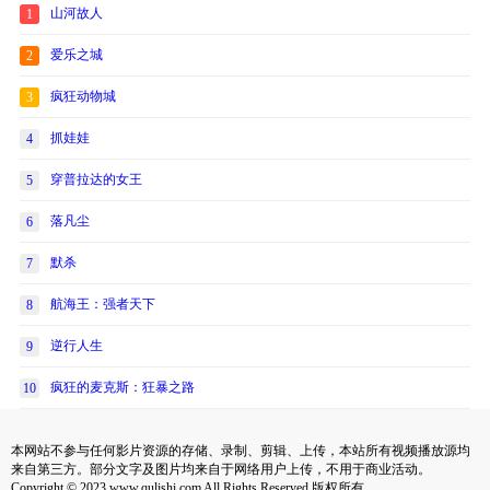
山河故人
1
爱乐之城
2
疯狂动物城
3
抓娃娃
4
穿普拉达的女王
5
落凡尘
6
默杀
7
航海王：强者天下
8
逆行人生
9
疯狂的麦克斯：狂暴之路
10
本网站不参与任何影片资源的存储、录制、剪辑、上传，本站所有视频播放源均
来自第三方。部分文字及图片均来自于网络用户上传，不用于商业活动。
Copyright © 2023 www.qulishi.com All Rights Reserved 版权所有