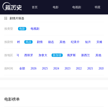
首页
电影
电视剧
明星
剧情片筛选
按类型
电影
电视剧
历史
按剧情
乡村
商战
剧情
励志
其他
纪录片
短片
灾难
印度
按地区
意大利
西班牙
加拿大
新加坡
俄罗斯
新西兰
其他
按时间
全部
2026
2025
2024
2023
2022
2021
2020
电影榜单