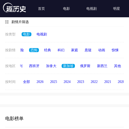
首页
电影
电视剧
明星
剧情片筛选
按类型
电影
电视剧
爱情
按剧情
冒险
恐怖
经典
科幻
家庭
悬疑
动画
惊悚
古
印度
按地区
意大利
西班牙
加拿大
新加坡
俄罗斯
新西兰
其他
按时间
全部
2026
2025
2024
2023
2022
2021
2020
电影榜单