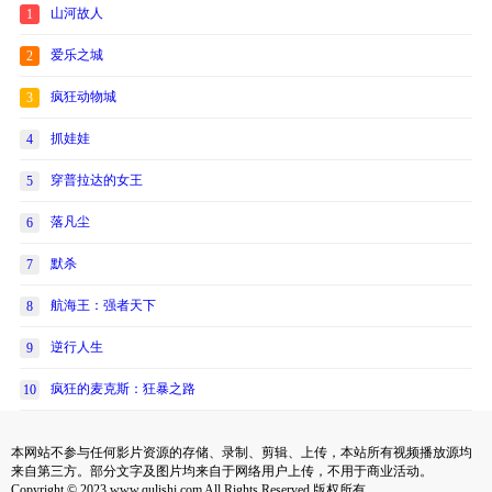
山河故人
1
爱乐之城
2
疯狂动物城
3
抓娃娃
4
穿普拉达的女王
5
落凡尘
6
默杀
7
航海王：强者天下
8
逆行人生
9
疯狂的麦克斯：狂暴之路
10
本网站不参与任何影片资源的存储、录制、剪辑、上传，本站所有视频播放源均
来自第三方。部分文字及图片均来自于网络用户上传，不用于商业活动。
Copyright © 2023 www.qulishi.com All Rights Reserved 版权所有