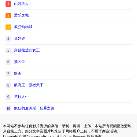
山河故人
1
爱乐之城
2
疯狂动物城
3
抓娃娃
4
穿普拉达的女王
5
落凡尘
6
默杀
7
航海王：强者天下
8
逆行人生
9
疯狂的麦克斯：狂暴之路
10
本网站不参与任何影片资源的存储、录制、剪辑、上传，本站所有视频播放源均
来自第三方。部分文字及图片均来自于网络用户上传，不用于商业活动。
Copyright © 2023 www.qulishi.com All Rights Reserved 版权所有