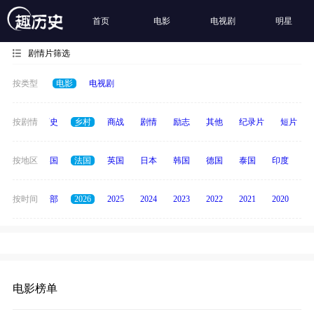
首页
电影
电视剧
明星
剧情片筛选
按类型
电影
电视剧
奇幻
按剧情
历史
乡村
商战
剧情
励志
其他
纪录片
短片
中国
按地区
美国
法国
英国
日本
韩国
德国
泰国
印度
意
按时间
全部
2026
2025
2024
2023
2022
2021
2020
20
电影榜单