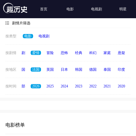
首页
电影
电视剧
明星
剧情片筛选
按类型
电影
电视剧
全部
按剧情
喜剧
爱情
冒险
恐怖
经典
科幻
家庭
悬疑
动
中国
按地区
美国
法国
英国
日本
韩国
德国
泰国
印度
意
按时间
全部
2026
2025
2024
2023
2022
2021
2020
20
电影榜单