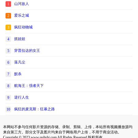
山河故人
1
爱乐之城
2
疯狂动物城
3
抓娃娃
4
穿普拉达的女王
5
落凡尘
6
默杀
7
航海王：强者天下
8
逆行人生
9
疯狂的麦克斯：狂暴之路
10
本网站不参与任何影片资源的存储、录制、剪辑、上传，本站所有视频播放源均
来自第三方。部分文字及图片均来自于网络用户上传，不用于商业活动。
Copyright © 2023 www.qulishi.com All Rights Reserved 版权所有