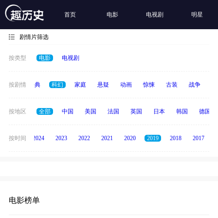
首页
电影
电视剧
明星
剧情片筛选
按类型
电影
电视剧
恐怖
按剧情
经典
科幻
家庭
悬疑
动画
惊悚
古装
战争
青
按地区
全部
中国
美国
法国
英国
日本
韩国
德国
按时间
2025
2024
2023
2022
2021
2020
2019
2018
2017
电影榜单