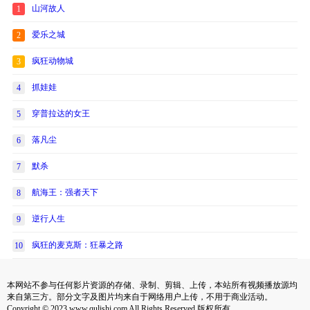
山河故人
1
爱乐之城
2
疯狂动物城
3
抓娃娃
4
穿普拉达的女王
5
落凡尘
6
默杀
7
航海王：强者天下
8
逆行人生
9
疯狂的麦克斯：狂暴之路
10
本网站不参与任何影片资源的存储、录制、剪辑、上传，本站所有视频播放源均
来自第三方。部分文字及图片均来自于网络用户上传，不用于商业活动。
Copyright © 2023 www.qulishi.com All Rights Reserved 版权所有