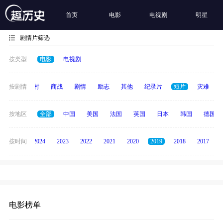
首页
电影
电视剧
明星
剧情片筛选
按类型
电影
电视剧
历史
按剧情
乡村
商战
剧情
励志
其他
纪录片
短片
灾难
按地区
全部
中国
美国
法国
英国
日本
韩国
德国
按时间
2025
2024
2023
2022
2021
2020
2019
2018
2017
电影榜单