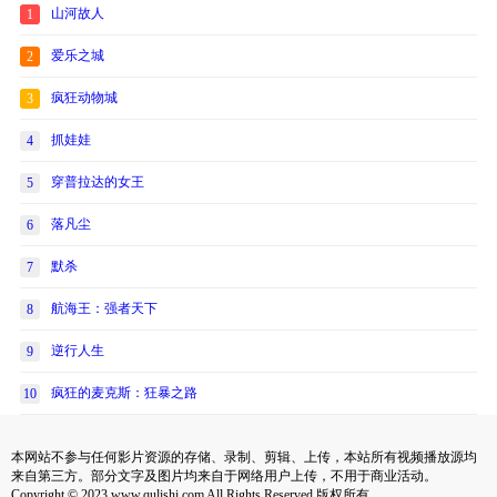
山河故人
1
爱乐之城
2
疯狂动物城
3
抓娃娃
4
穿普拉达的女王
5
落凡尘
6
默杀
7
航海王：强者天下
8
逆行人生
9
疯狂的麦克斯：狂暴之路
10
本网站不参与任何影片资源的存储、录制、剪辑、上传，本站所有视频播放源均
来自第三方。部分文字及图片均来自于网络用户上传，不用于商业活动。
Copyright © 2023 www.qulishi.com All Rights Reserved 版权所有