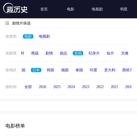
首页
电影
电视剧
明星
剧情片筛选
按类型
电影
电视剧
历史
按剧情
乡村
商战
剧情
励志
其他
纪录片
短片
灾难
法国
按地区
英国
日本
韩国
德国
泰国
印度
意大利
西班牙
按时间
全部
2026
2025
2024
2023
2022
2021
2020
电影榜单