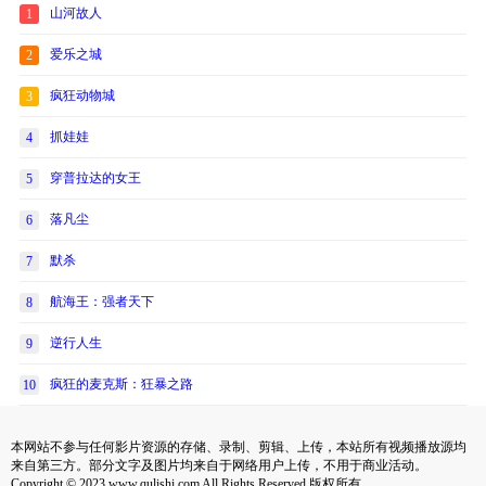
山河故人
1
爱乐之城
2
疯狂动物城
3
抓娃娃
4
穿普拉达的女王
5
落凡尘
6
默杀
7
航海王：强者天下
8
逆行人生
9
疯狂的麦克斯：狂暴之路
10
本网站不参与任何影片资源的存储、录制、剪辑、上传，本站所有视频播放源均
来自第三方。部分文字及图片均来自于网络用户上传，不用于商业活动。
Copyright © 2023 www.qulishi.com All Rights Reserved 版权所有