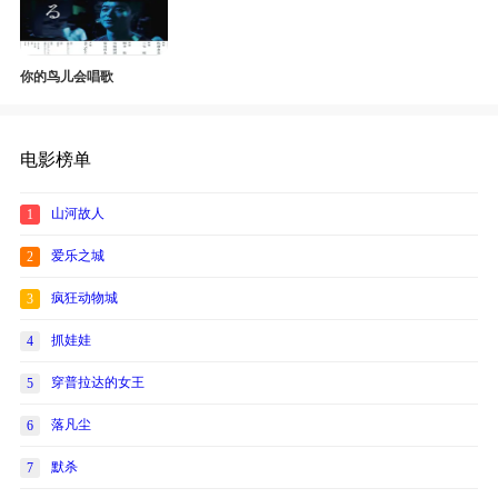
你的鸟儿会唱歌
电影榜单
山河故人
1
爱乐之城
2
疯狂动物城
3
抓娃娃
4
穿普拉达的女王
5
落凡尘
6
默杀
7