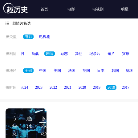
首页
电影
电视剧
明星
剧情片筛选
按类型
电影
电视剧
历史
按剧情
乡村
商战
剧情
励志
其他
纪录片
短片
灾难
按地区
全部
中国
美国
法国
英国
日本
韩国
德国
按时间
2025
2024
2023
2022
2021
2020
2019
2018
2017