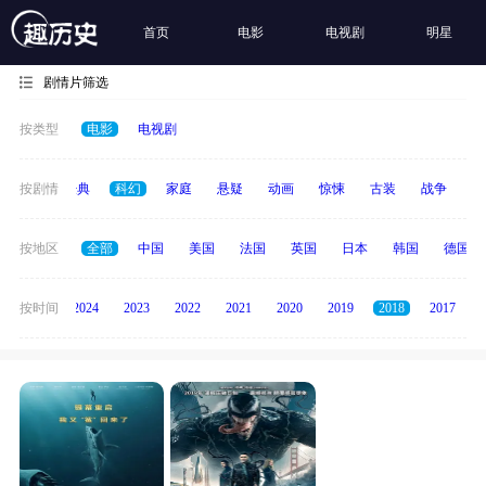
首页
电影
电视剧
明星
剧情片筛选
按类型
电影
电视剧
恐怖
按剧情
经典
科幻
家庭
悬疑
动画
惊悚
古装
战争
青
按地区
全部
中国
美国
法国
英国
日本
韩国
德国
按时间
2025
2024
2023
2022
2021
2020
2019
2018
2017