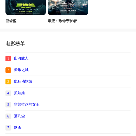
巨齿鲨
毒液：致命守护者
电影榜单
山河故人
1
爱乐之城
2
疯狂动物城
3
抓娃娃
4
穿普拉达的女王
5
落凡尘
6
默杀
7