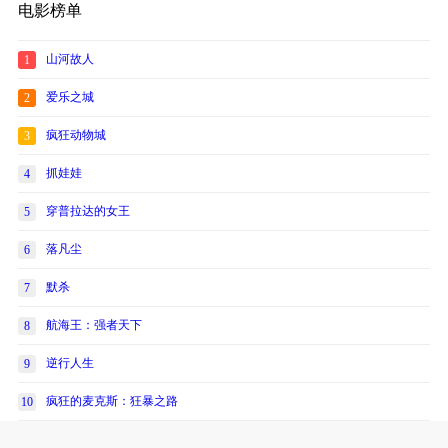
电影榜单
山河故人
1
爱乐之城
2
疯狂动物城
3
抓娃娃
4
穿普拉达的女王
5
落凡尘
6
默杀
7
航海王：强者天下
8
逆行人生
9
疯狂的麦克斯：狂暴之路
10