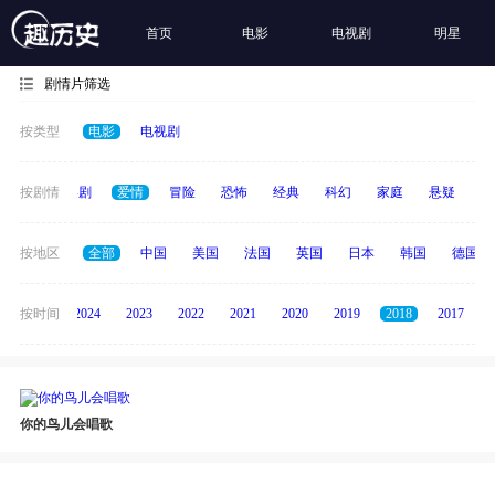
首页
电影
电视剧
明星
剧情片筛选
按类型
电影
电视剧
全部
按剧情
喜剧
爱情
冒险
恐怖
经典
科幻
家庭
悬疑
动
按地区
全部
中国
美国
法国
英国
日本
韩国
德国
按时间
2025
2024
2023
2022
2021
2020
2019
2018
2017
你的鸟儿会唱歌