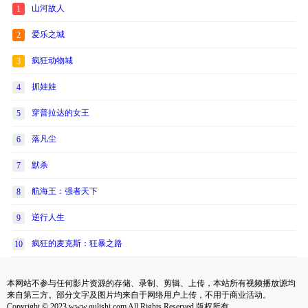
山河故人
1
爱乐之城
2
疯狂动物城
3
抓娃娃
4
穿普拉达的女王
5
落凡尘
6
默杀
7
航海王：强者天下
8
逆行人生
9
疯狂的麦克斯：狂暴之路
10
本网站不参与任何影片资源的存储、录制、剪辑、上传，本站所有视频播放源均
来自第三方。部分文字及图片均来自于网络用户上传，不用于商业活动。
Copyright © 2023 www.qulishi.com All Rights Reserved 版权所有