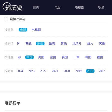
首页
电影
电视剧
明星
剧情片筛选
按类型
电影
电视剧
历史
按剧情
乡村
商战
剧情
励志
其他
纪录片
短片
灾难
按地区
全部
中国
美国
法国
英国
日本
韩国
德国
泰
按时间
2025
2024
2023
2022
2021
2020
2019
2018
2017
电影榜单