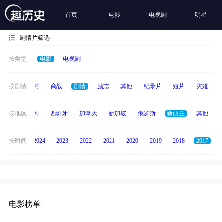
首页
电影
电视剧
明星
剧情片筛选
按类型
电影
电视剧
历史
按剧情
乡村
商战
剧情
励志
其他
纪录片
短片
灾难
印度
按地区
意大利
西班牙
加拿大
新加坡
俄罗斯
新西兰
其他
按时间
2025
2024
2023
2022
2021
2020
2019
2018
2017
电影榜单