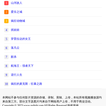
山河故人
1
爱乐之城
2
疯狂动物城
3
抓娃娃
4
穿普拉达的女王
5
落凡尘
6
默杀
7
航海王：强者天下
8
逆行人生
9
疯狂的麦克斯：狂暴之路
10
本网站不参与任何影片资源的存储、录制、剪辑、上传，本站所有视频播放源均
来自第三方。部分文字及图片均来自于网络用户上传，不用于商业活动。
Copyright © 2023 www.qulishi.com All Rights Reserved 版权所有