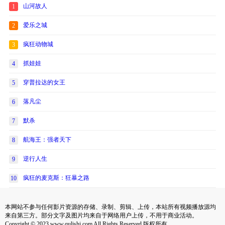
山河故人
1
爱乐之城
2
疯狂动物城
3
抓娃娃
4
穿普拉达的女王
5
落凡尘
6
默杀
7
航海王：强者天下
8
逆行人生
9
疯狂的麦克斯：狂暴之路
10
本网站不参与任何影片资源的存储、录制、剪辑、上传，本站所有视频播放源均
来自第三方。部分文字及图片均来自于网络用户上传，不用于商业活动。
Copyright © 2023 www.qulishi.com All Rights Reserved 版权所有