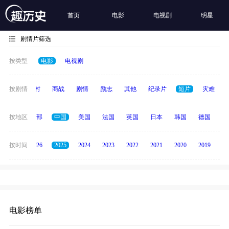
首页
电影
电视剧
明星
剧情片筛选
按类型
电影
电视剧
历史
按剧情
乡村
商战
剧情
励志
其他
纪录片
短片
灾难
按地区
全部
中国
美国
法国
英国
日本
韩国
德国
泰
全部
按时间
2026
2025
2024
2023
2022
2021
2020
2019
20
电影榜单