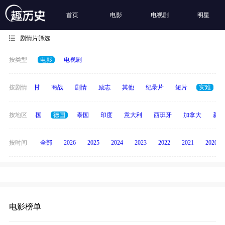
首页
电影
电视剧
明星
剧情片筛选
按类型
电影
电视剧
历史
按剧情
乡村
商战
剧情
励志
其他
纪录片
短片
灾难
日本
按地区
韩国
德国
泰国
印度
意大利
西班牙
加拿大
新加
按时间
全部
2026
2025
2024
2023
2022
2021
2020
电影榜单