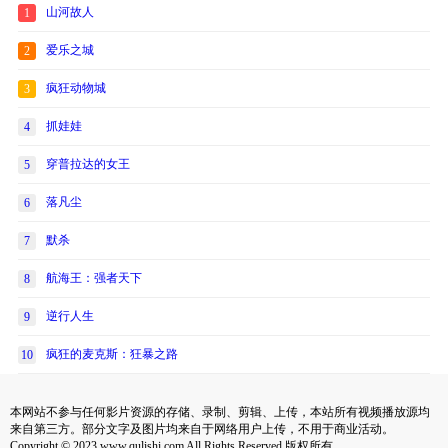
山河故人
1
爱乐之城
2
疯狂动物城
3
抓娃娃
4
穿普拉达的女王
5
落凡尘
6
默杀
7
航海王：强者天下
8
逆行人生
9
疯狂的麦克斯：狂暴之路
10
本网站不参与任何影片资源的存储、录制、剪辑、上传，本站所有视频播放源均
来自第三方。部分文字及图片均来自于网络用户上传，不用于商业活动。
Copyright © 2023 www.qulishi.com All Rights Reserved 版权所有