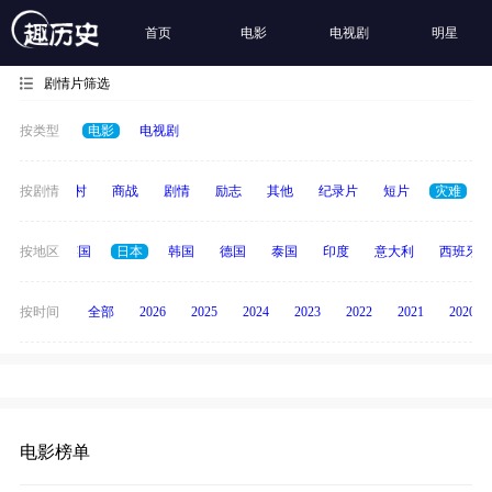
首页
电影
电视剧
明星
剧情片筛选
按类型
电影
电视剧
历史
按剧情
乡村
商战
剧情
励志
其他
纪录片
短片
灾难
法国
按地区
英国
日本
韩国
德国
泰国
印度
意大利
西班牙
按时间
全部
2026
2025
2024
2023
2022
2021
2020
电影榜单