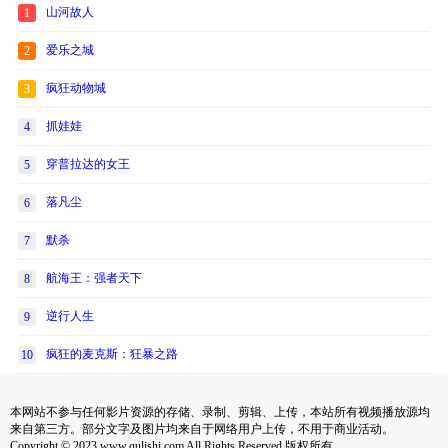
山河故人
1
爱乐之城
2
疯狂动物城
3
抓娃娃
4
穿普拉达的女王
5
落凡尘
6
默杀
7
航海王：强者天下
8
逆行人生
9
疯狂的麦克斯：狂暴之路
10
本网站不参与任何影片资源的存储、录制、剪辑、上传，本站所有视频播放源均
来自第三方。部分文字及图片均来自于网络用户上传，不用于商业活动。
Copyright © 2023 www.qulishi.com All Rights Reserved 版权所有