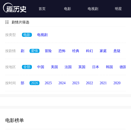
首页
电影
电视剧
明星
剧情片筛选
按类型
电影
电视剧
全部
按剧情
喜剧
爱情
冒险
恐怖
经典
科幻
家庭
悬疑
动
按地区
全部
中国
美国
法国
英国
日本
韩国
德国
按时间
全部
2026
2025
2024
2023
2022
2021
2020
20
电影榜单