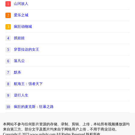
山河故人
1
爱乐之城
2
疯狂动物城
3
抓娃娃
4
穿普拉达的女王
5
落凡尘
6
默杀
7
航海王：强者天下
8
逆行人生
9
疯狂的麦克斯：狂暴之路
10
本网站不参与任何影片资源的存储、录制、剪辑、上传，本站所有视频播放源均
来自第三方。部分文字及图片均来自于网络用户上传，不用于商业活动。
Copyright © 2023 www.qulishi.com All Rights Reserved 版权所有