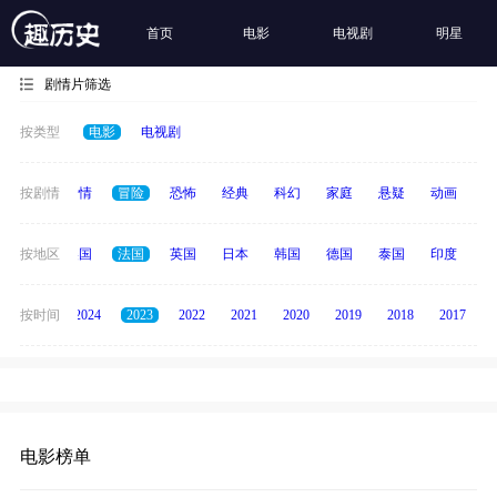
首页
电影
电视剧
明星
剧情片筛选
按类型
电影
电视剧
喜剧
按剧情
爱情
冒险
恐怖
经典
科幻
家庭
悬疑
动画
惊
中国
按地区
美国
法国
英国
日本
韩国
德国
泰国
印度
意
按时间
2025
2024
2023
2022
2021
2020
2019
2018
2017
电影榜单