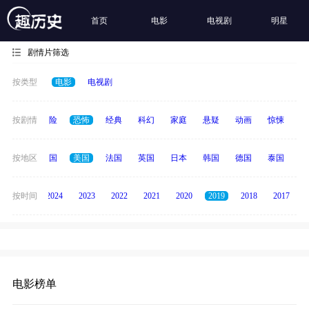
首页
电影
电视剧
明星
剧情片筛选
按类型
电影
电视剧
爱情
按剧情
冒险
恐怖
经典
科幻
家庭
悬疑
动画
惊悚
古
全部
按地区
中国
美国
法国
英国
日本
韩国
德国
泰国
印
按时间
2025
2024
2023
2022
2021
2020
2019
2018
2017
电影榜单