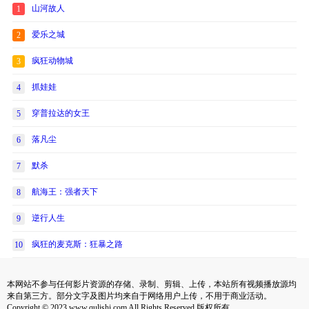
山河故人
1
爱乐之城
2
疯狂动物城
3
抓娃娃
4
穿普拉达的女王
5
落凡尘
6
默杀
7
航海王：强者天下
8
逆行人生
9
疯狂的麦克斯：狂暴之路
10
本网站不参与任何影片资源的存储、录制、剪辑、上传，本站所有视频播放源均
来自第三方。部分文字及图片均来自于网络用户上传，不用于商业活动。
Copyright © 2023 www.qulishi.com All Rights Reserved 版权所有