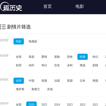
首页
电影
剧情片筛选
按类型
电影
电视剧
按剧情
全部
喜剧
爱情
冒险
恐怖
经典
科幻
犯罪
动作
奇幻
历史
乡村
商战
剧情
按地区
全部
中国
美国
法国
英国
日本
韩国
俄罗斯
新西兰
其他
按时间
全部
2026
2025
2024
2023
2022
2021