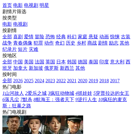
首页
电影
电视剧
明星
剧情片筛选
按类型
电影
电视剧
按剧情
全部
喜剧
爱情
冒险
恐怖
经典
科幻
家庭
悬疑
动画
惊悚
古装
战争
青春偶像
犯罪
动作
奇幻
历史
乡村
商战
剧情
励志
其他
纪录片
短片
灾难
按地区
全部
中国
美国
法国
英国
日本
韩国
德国
泰国
印度
意大利
西
班牙
加拿大
新加坡
俄罗斯
新西兰
其他
按时间
全部
2026
2025
2024
2023
2022
2021
2020
2019
2018
2017
热门电影
1
山河故人
2
爱乐之城
3
疯狂动物城
4
抓娃娃
5
穿普拉达的女王
6
落凡尘
7
默杀
8
航海王：强者天下
9
逆行人生
10
疯狂的麦克
斯：狂暴之路
热门电视剧