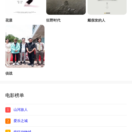
花漾
狂野时代
戴假发的人
侦战
电影榜单
山河故人
1
爱乐之城
2