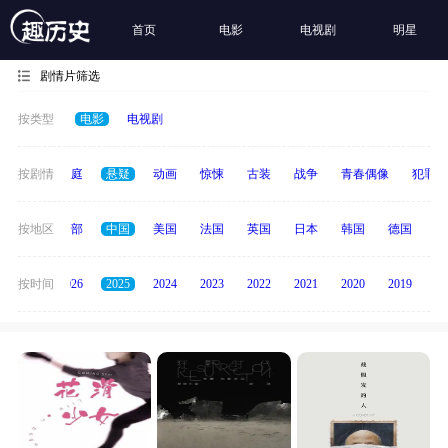
首页
电影
电视剧
明星
剧情片筛选
按类型
电影
电视剧
科幻
按剧情
家庭
悬疑
动画
惊悚
古装
战争
青春偶像
犯罪
按地区
全部
中国
美国
法国
英国
日本
韩国
德国
泰
全部
按时间
2026
2025
2024
2023
2022
2021
2020
2019
20