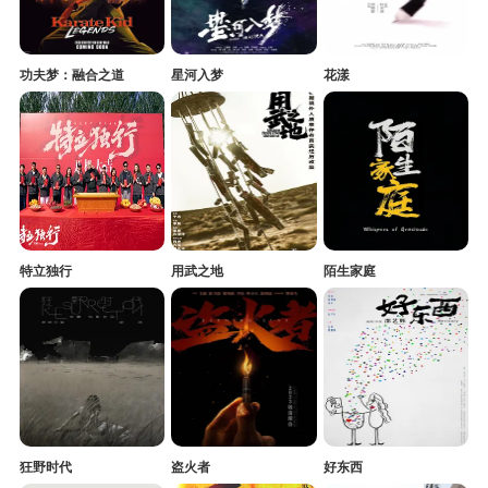
功夫梦：融合之道
星河入梦
花漾
特立独行
用武之地
陌生家庭
狂野时代
盗火者
好东西