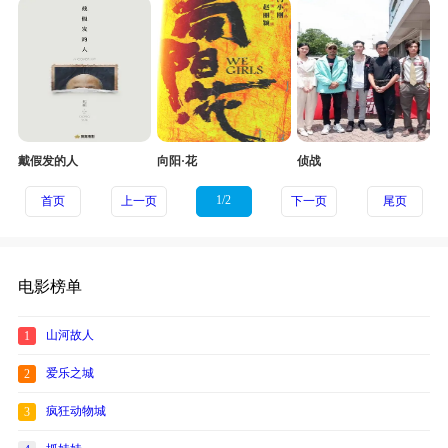
戴假发的人
向阳·花
侦战
1/2
首页
上一页
下一页
尾页
电影榜单
山河故人
1
爱乐之城
2
疯狂动物城
3