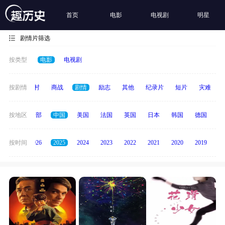
首页
电影
电视剧
明星
剧情片筛选
按类型
电影
电视剧
历史
按剧情
乡村
商战
剧情
励志
其他
纪录片
短片
灾难
按地区
全部
中国
美国
法国
英国
日本
韩国
德国
泰
全部
按时间
2026
2025
2024
2023
2022
2021
2020
2019
20