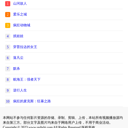
山河故人
1
爱乐之城
2
疯狂动物城
3
抓娃娃
4
穿普拉达的女王
5
落凡尘
6
默杀
7
航海王：强者天下
8
逆行人生
9
疯狂的麦克斯：狂暴之路
10
本网站不参与任何影片资源的存储、录制、剪辑、上传，本站所有视频播放源均
来自第三方。部分文字及图片均来自于网络用户上传，不用于商业活动。
Copyright © 2023 www.qulishi.com All Rights Reserved 版权所有