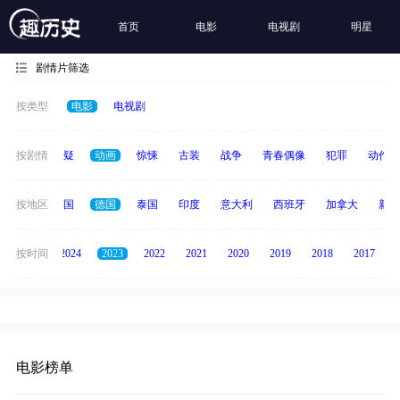
首页
电影
电视剧
明星
剧情片筛选
按类型
电影
电视剧
家庭
按剧情
悬疑
动画
惊悚
古装
战争
青春偶像
犯罪
动作
日本
按地区
韩国
德国
泰国
印度
意大利
西班牙
加拿大
新加
按时间
2025
2024
2023
2022
2021
2020
2019
2018
2017
电影榜单