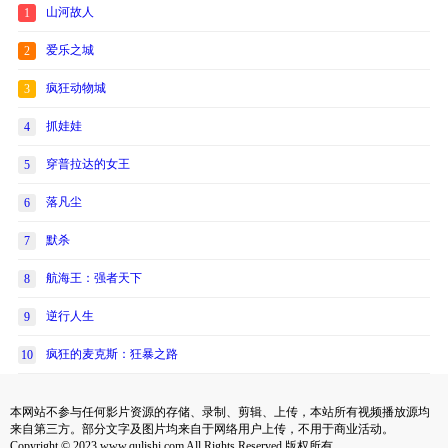
山河故人
1
爱乐之城
2
疯狂动物城
3
抓娃娃
4
穿普拉达的女王
5
落凡尘
6
默杀
7
航海王：强者天下
8
逆行人生
9
疯狂的麦克斯：狂暴之路
10
本网站不参与任何影片资源的存储、录制、剪辑、上传，本站所有视频播放源均
来自第三方。部分文字及图片均来自于网络用户上传，不用于商业活动。
Copyright © 2023 www.qulishi.com All Rights Reserved 版权所有