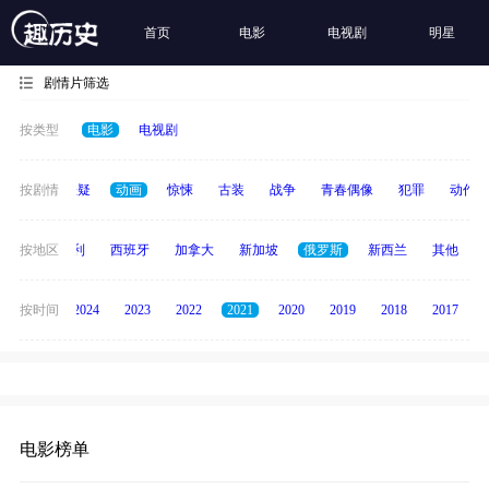
首页
电影
电视剧
明星
剧情片筛选
按类型
电影
电视剧
家庭
按剧情
悬疑
动画
惊悚
古装
战争
青春偶像
犯罪
动作
印度
按地区
意大利
西班牙
加拿大
新加坡
俄罗斯
新西兰
其他
按时间
2025
2024
2023
2022
2021
2020
2019
2018
2017
电影榜单