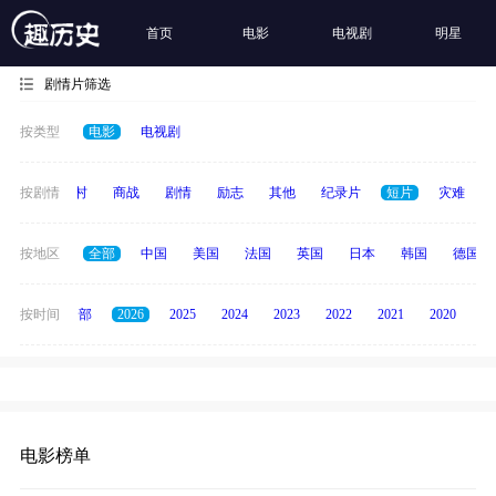
首页
电影
电视剧
明星
剧情片筛选
按类型
电影
电视剧
历史
按剧情
乡村
商战
剧情
励志
其他
纪录片
短片
灾难
按地区
全部
中国
美国
法国
英国
日本
韩国
德国
按时间
全部
2026
2025
2024
2023
2022
2021
2020
20
电影榜单