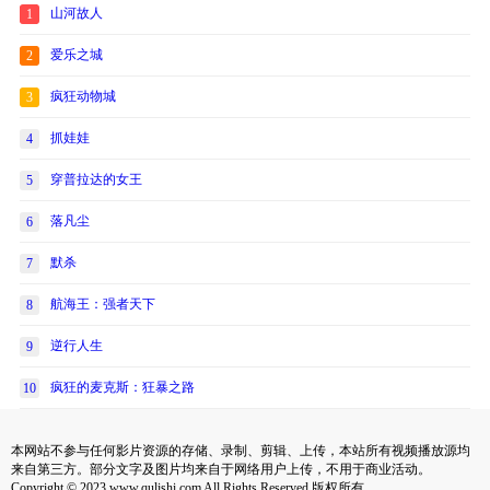
山河故人
1
爱乐之城
2
疯狂动物城
3
抓娃娃
4
穿普拉达的女王
5
落凡尘
6
默杀
7
航海王：强者天下
8
逆行人生
9
疯狂的麦克斯：狂暴之路
10
本网站不参与任何影片资源的存储、录制、剪辑、上传，本站所有视频播放源均
来自第三方。部分文字及图片均来自于网络用户上传，不用于商业活动。
Copyright © 2023 www.qulishi.com All Rights Reserved 版权所有