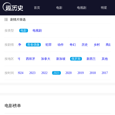
首页
电影
电视剧
明星
剧情片筛选
按类型
电影
电视剧
古装
按剧情
战争
青春偶像
犯罪
动作
奇幻
历史
乡村
商战
印度
按地区
意大利
西班牙
加拿大
新加坡
俄罗斯
新西兰
其他
按时间
2025
2024
2023
2022
2021
2020
2019
2018
2017
电影榜单