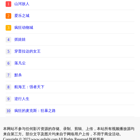
山河故人
1
爱乐之城
2
疯狂动物城
3
抓娃娃
4
穿普拉达的女王
5
落凡尘
6
默杀
7
航海王：强者天下
8
逆行人生
9
疯狂的麦克斯：狂暴之路
10
本网站不参与任何影片资源的存储、录制、剪辑、上传，本站所有视频播放源均
来自第三方。部分文字及图片均来自于网络用户上传，不用于商业活动。
Copyright © 2023 www.qulishi.com All Rights Reserved 版权所有