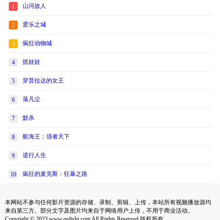
山河故人
1
爱乐之城
2
疯狂动物城
3
抓娃娃
4
穿普拉达的女王
5
落凡尘
6
默杀
7
航海王：强者天下
8
逆行人生
9
疯狂的麦克斯：狂暴之路
10
本网站不参与任何影片资源的存储、录制、剪辑、上传，本站所有视频播放源均
来自第三方。部分文字及图片均来自于网络用户上传，不用于商业活动。
Copyright © 2023 www.qulishi.com All Rights Reserved 版权所有