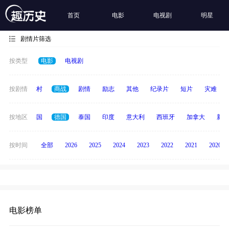
首页
电影
电视剧
明星
剧情片筛选
按类型
电影
电视剧
历史
按剧情
乡村
商战
剧情
励志
其他
纪录片
短片
灾难
日本
按地区
韩国
德国
泰国
印度
意大利
西班牙
加拿大
新加
按时间
全部
2026
2025
2024
2023
2022
2021
2020
电影榜单