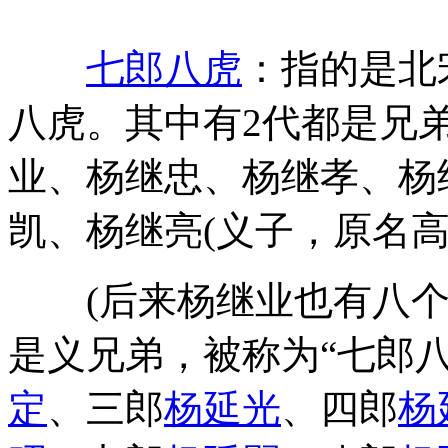
"
七郎八虎
：指的是北
八虎。其中有2代都是兄弟
业、杨继忠、杨继孝、杨
凯、杨继亮(义子，原名高
(后来杨继业也有八个
是义兄弟，被称为“七郎八
定
、三郎
杨延光
、四郎
杨