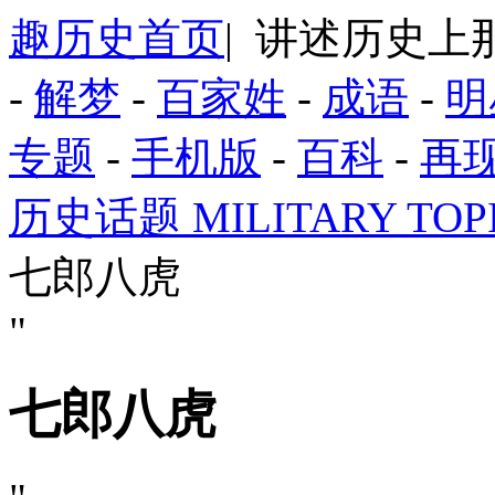
趣历史首页
| 讲述历史
-
解梦
-
百家姓
-
成语
-
明
专题
-
手机版
-
百科
-
再
历史话题 MILITARY T
七郎八虎
"
七郎八虎