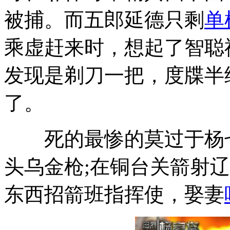
被捕。而五郎延德只剩
单
乘虚赶来时，想起了智聪
发现是剃刀一把，度牒半
了。
死的最惨的莫过于杨
头乌金枪;在铜台关箭射
东西招箭班指挥使，娶妻