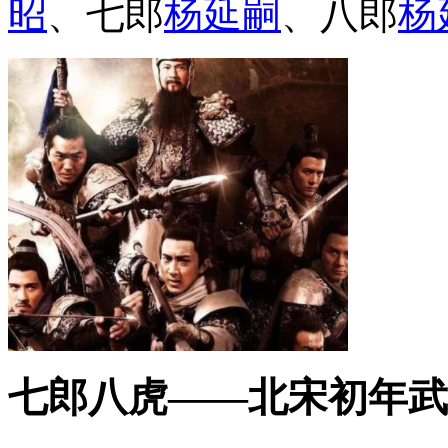
昭
、七郎
杨延嗣
、八郎
杨
七郎八虎——北宋初年武