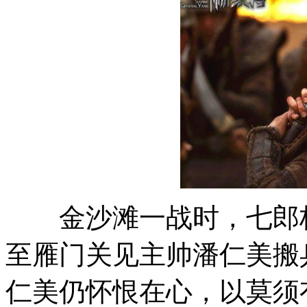
金沙滩一战时，七郎杨
至雁门关见主帅潘仁美搬
仁美仍怀恨在心，以莫须