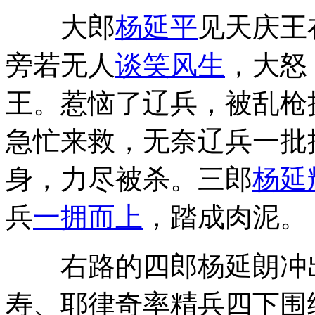
大郎
杨延平
见天庆王
旁若无人
谈笑风生
，大怒
王。惹恼了辽兵，被乱枪
急忙来救，无奈辽兵一批
身，力尽被杀。三郎
杨延
兵
一拥而上
，踏成肉泥。
右路的四郎杨延朗冲出
寿、耶律奇率精兵四下围