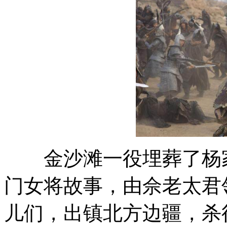
金沙滩一役埋葬了杨家
门女将故事，由佘老太君
儿们，出镇北方边疆，杀