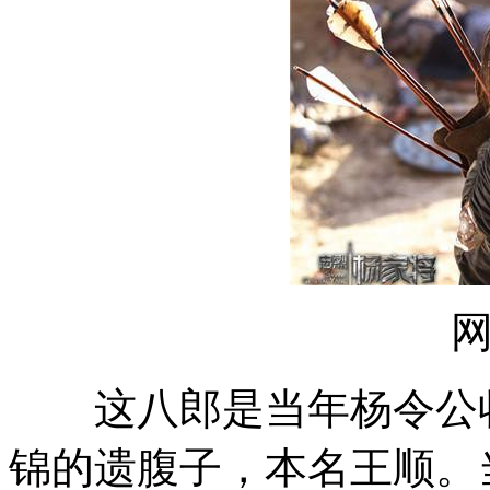
这八郎是当年杨令公收
锦的遗腹子，本名王顺。